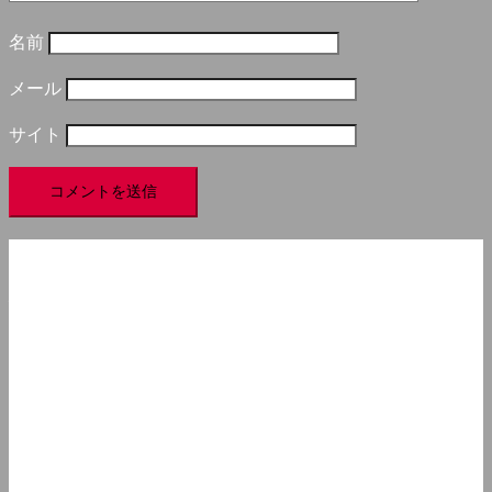
名前
メール
サイト
アクセス
住所
123 Main Street
New York, NY 10001
営業時間
月〜金: 9:00 AM – 5:00 PM
土日: 11:00 AM – 3:00 PM