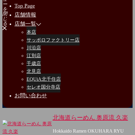
ー
Top Page
を
閉
店舗情報
じ
店舗一覧
る
本店
サッポロファクトリー店
川沿店
江別店
千歳店
北見店
EQUiA北千住店
セレオ国分寺店
お問い合わせ
北海道らーめん 奥原流 久楽
Hokkaido Ramen OKUHARA RYU