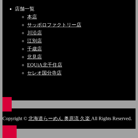
店舗一覧
本店
サッポロファクトリー店
川沿店
江別店
千歳店
北見店
EQUiA北千住店
セレオ国分寺店
Copyright ©
北海道らーめん 奥原流 久楽
All Rights Reserved.