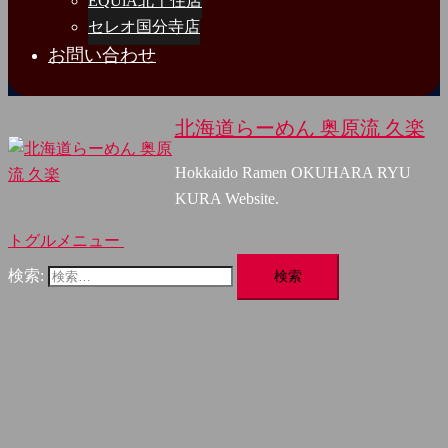
EQUiA北千住店
セレオ国分寺店
お問い合わせ
北海道らーめん 奥原流 久楽
Hokkaido Ramen OKUHARA RYU
KURA Website.
トグルメニュー
検索: