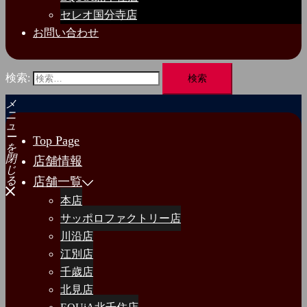
セレオ国分寺店
お問い合わせ
検索:
メ
ニ
ュ
ー
Top Page
を
閉
店舗情報
じ
店舗一覧
る
本店
サッポロファクトリー店
川沿店
江別店
千歳店
北見店