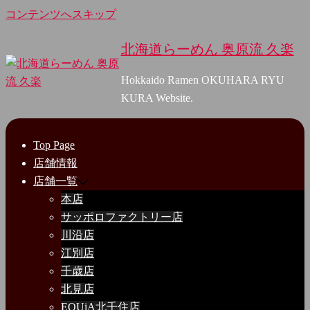
コンテンツへスキップ
北海道らーめん 奥原流 久楽
Hokkaido Ramen OKUHARA RYU
KURA Website.
Top Page
店舗情報
店舗一覧
本店
サッポロファクトリー店
川沿店
江別店
千歳店
北見店
EQUiA北千住店