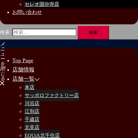
セレオ国分寺店
お問い合わせ
検索:
メ
ニ
ュ
ー
Top Page
を
閉
店舗情報
じ
店舗一覧
る
本店
サッポロファクトリー店
川沿店
江別店
千歳店
北見店
EQUiA北千住店