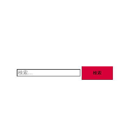
住所
123 Main Street
New York, NY 10001
営業時間
月〜金: 9:00 AM – 5:00 PM
土日: 11:00 AM – 3:00 PM
検索:
最近の投稿
2026 新年のご挨拶
年末年始営業時間のお知らせ
川沿店 営業時間変更のお知らせ
北海道らーめん奥原流 久楽 Official Web Site 更新のお
知らせ。