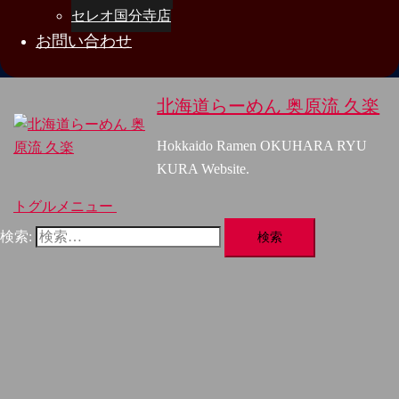
セレオ国分寺店
お問い合わせ
北海道らーめん 奥原流 久楽
Hokkaido Ramen OKUHARA RYU
KURA Website.
トグルメニュー
検索: