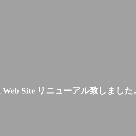
l Web Site リニューアル致しました